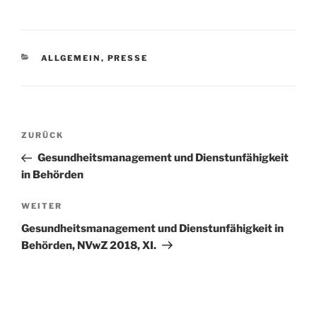
KATEGORIEN
ALLGEMEIN
,
PRESSE
Beitragsnavigation
Vorheriger
ZURÜCK
Beitrag
Gesundheitsmanagement und Dienstunfähigkeit
in Behörden
Nächster
WEITER
Beitrag
Gesundheitsmanagement und Dienstunfähigkeit in
Behörden, NVwZ 2018, XI.