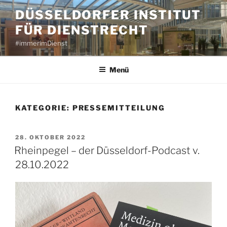
Zum
DÜSSELDORFER INSTITUT
Inhalt
FÜR DIENSTRECHT
springen
#immerimDienst
Menü
KATEGORIE:
PRESSEMITTEILUNG
VERÖFFENTLICHT
28. OKTOBER 2022
AM
Rheinpegel – der Düsseldorf-Podcast v.
28.10.2022