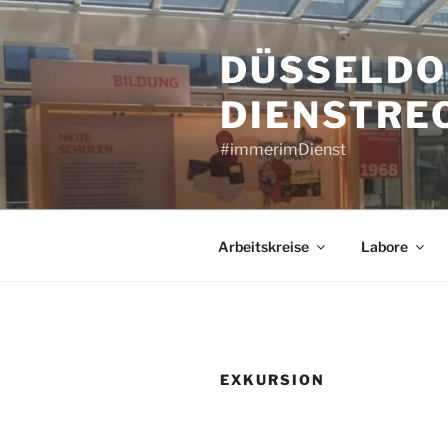
Zum
Inhalt
DÜSSELDO
springen
DIENSTRE
#immerimDienst
Arbeitskreise
Labore
EXKURSION